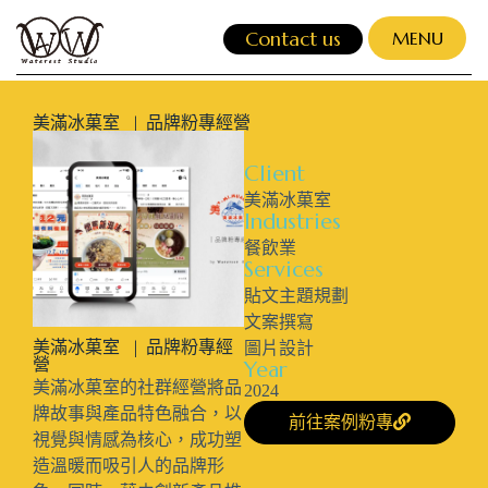
跳
Contact us
MENU
至
主
CLOSE
要
美滿冰菓室 | 品牌粉專經營
內
容
Client
美滿冰菓室
Industries
餐飲業
Services
貼文主題規劃
文案撰寫
美滿冰菓室 | 品牌粉專經
圖片設計
營
Year
美滿冰菓室的社群經營將品
2024
牌故事與產品特色融合，以
前往案例粉專
視覺與情感為核心，成功塑
造溫暖而吸引人的品牌形