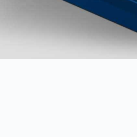
司 名片設計 | 視覺設計
科技感與穩健形象，以視覺語言傳遞「可靠的輕鋼構專家」核心