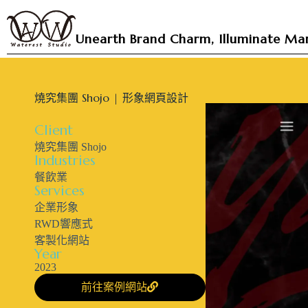
跳
至
Unearth Brand Charm, Illuminate Mar
主
要
內
燒究集團 Shojo | 形象網頁設計
容
Client
燒究集團 Shojo
Industries
餐飲業
Services
企業形象
RWD響應式
客製化網站
Year
2023
前往案例網站