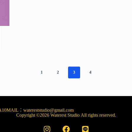
1
2
3
4
10
MAIL：watereststudio@gmail.com
Copyright ©2026 Waterest Studio All rights reserved.