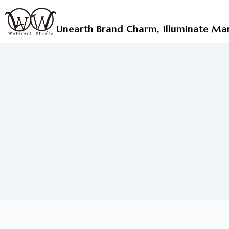
跳
至
Unearth Brand Charm, Illuminate Mar
主
要
內
容